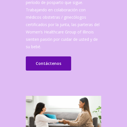
período de posparto que sigue.
Trabajando en colaboración con
médicos obstetras / ginecólogos
certificados por la junta, las parteras del
Women’s Healthcare Group of Illinois
sienten pasión por cuidar de usted y de
su bebé.
Contáctenos