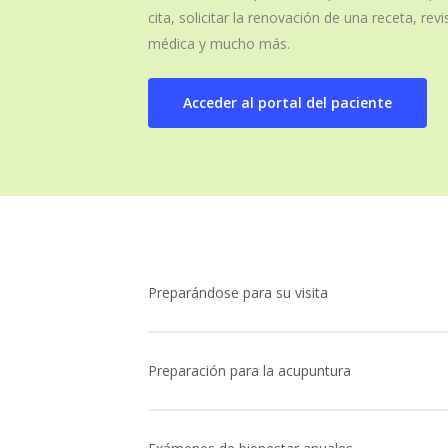
cita, solicitar la renovación de una receta, rev
médica y mucho más.
Acceder al portal del paciente
Preparándose para su visita
Visite el portal del paciente para completar t
le dará tiempo suficiente para que se registr
Preparación para la acupuntura
complete antes de la hora programada para ver
la hora programada para su cita. Desafortunad
Reserve tiempo antes y después de su ci