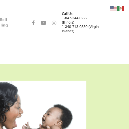
Call Us:
1-847-244-0222
Self
facebook
youtube
instagram
(Illinois)
ling
1-340-713-0330 (Virgin
Islands)